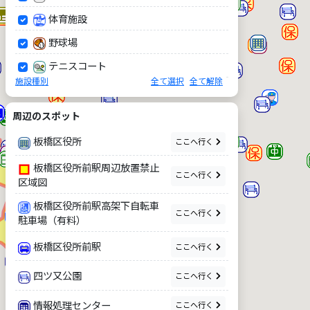
体育施設
野球場
テニスコート
施設種別
全て選択
全て解除
図書館
文化教養施設
周辺のスポット
小学校
板橋区役所
ここへ行く
中学校
板橋区役所前駅周辺放置禁止
ここへ行く
区域図
幼稚園
板橋区役所前駅高架下自転車
教育施設
ここへ行く
駐車場（有料）
宿泊施設
板橋区役所前駅
ここへ行く
公園
四ツ又公園
ここへ行く
植物園
環境学習
情報処理センター
ここへ行く