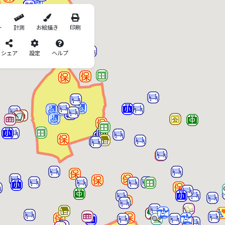
ト
計測
お絵描き
印刷
シェア
設定
ヘルプ